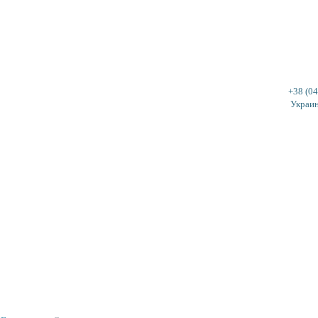
Услуги
Новости
Статьи
Публикации
БТИ
ЖЭК
+38 (0
Украин