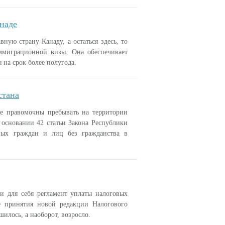
анаде
вную страну Канаду, а остаться здесь, то
ммиграционной визы. Она обеспечивает
на срок более полугода.
стана
не правомочны пребывать на территории
 основании 42 статьи Закона Республики
ных граждан и лиц без гражданства в
и для себя регламент уплаты налоговых
е принятия новой редакции Налогового
илось, а наоборот, возросло.