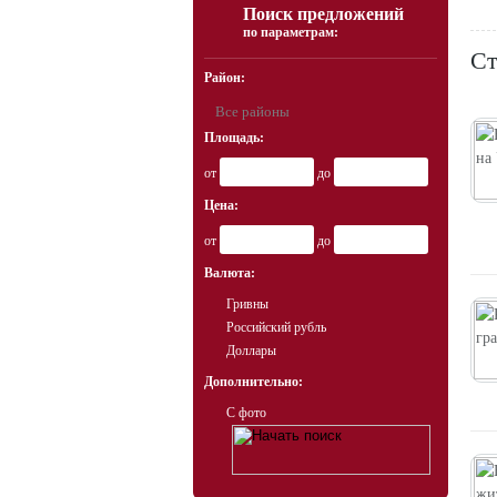
Поиск предложений
по параметрам:
Ст
Район:
Все районы
Площадь:
от
до
Цена:
от
до
Валюта:
Гривны
Российский рубль
Доллары
Дополнительно:
С фото